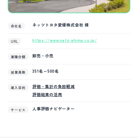
ネッツトヨタ愛媛株式会社 様
会社名
https://www.netz-ehime.co.jp/
URL
卸売・小売
業種分類
351名～500名
従業員数
評価・集計の負担軽減
導入目的
評価結果の活用
人事評価ナビゲーター
サービス