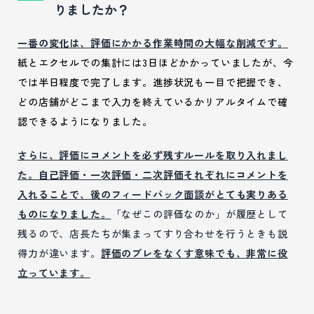
りましたか？
一番の変化は、評価にかかる作業時間の大幅な削減です。
紙とエクセルでの集計には3日ほどかかっていましたが、今
では半日程度で完了します。
進捗状況も一目で把握でき、
どの店舗がどこまで入力を終えているかリアルタイムで確
認できるようになりました。
さらに、評価にコメントを必ず残すルールを取り入れまし
た。自己評価・一次評価・二次評価それぞれにコメントを
入れることで、後の
フィードバック面談がとても実りある
ものになりました。
「なぜこの評価なのか」が履歴として
残るので、店長たちが集まってすり合わせを行うときも説
得力が違います。
評価のブレをなくす意味でも、非常に役
立っています。