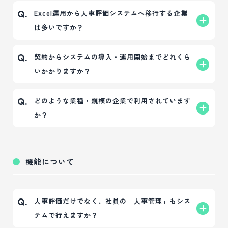
様の状況に合わせてゼロからの段階的な導入・クラ
なお、特殊な制度など一部システム上で完全再現が
はい、現在ご利用中のExcelや紙の評価シートをもと
A.
Excel運用から人事評価システムへ移行する企業
Q.
ウド化が可能です。
難しいケースもございますが、その際は「どのよう
にシステム設定が可能です。
は多いですか？
に運用を工夫すればスムーズにシステム化できる
評価項目のウェイト（点数）やシート構成をクラウ
か」を含め、最適な代替案や効率的なフローをご提
ド上でできる限り再現しながら、ペーパーレス化を
はい、多くの中小企業様がExcel運用からの移行
A.
契約からシステムの導入・運用開始までどれくら
Q.
案させていただきます。
実現します。これにより、評価シートの配布・回
（DX化）を実現されています。
いかかりますか？
収・集計・進捗管理にかかる業務工数を大幅に効率
特に「未提出者の回収漏れ」「手作業による集計ミ
化できます。
ス」「最新版のファイル管理が煩雑」といった、人
お問い合わせ・ご契約からご利用開始まで、最短約2
A.
どのような業種・規模の企業で利用されています
Q.
事部門や評価者の課題をきっかけにクラウドシステ
週間でスピーディに導入可能です。 現在の評価制度
か？
ムを導入されるケースが多数を占めています。
の有無や、システムへの初期設定内容（目標設定や
評価項目のボリューム）によって期間は変動いたし
中小企業様を中心に、医療機関（病院・クリニッ
A.
ます。
ク）、介護施設、製造業、サービス業など、幅広い
機能について
業界・業種で導入されています。職種が細かく分か
れている法人様でも使いやすい設計です。
人事評価だけでなく、社員の「人事管理」もシス
Q.
テムで行えますか？