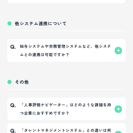
つきましては、現在のところ取得予定はございませ
価結果などの重要な通信内容は安全に保護され、第
最新のセキュリティ環境を維持するため、主要な最
A.
ん）
三者による盗聴や改ざんを防ぐ万全のセキュリティ
新ブラウザ（Google Chrome、Microsoft Edge、
他システム連携について
環境を構築しています。
Safari、Firefoxなど）でのご利用を推奨していま
す。詳細な動作環境はお問い合わせください。
給与システムや労務管理システムなど、他システ
Q.
ムとの連携は可能ですか？
はい、汎用的なCSVデータによる出力・連携が可能
A.
です。
その他
また、API連携機能としては現在「総務人事奉行クラ
ウド（OBC社）」との連携に対応しております。
「人事評価ナビゲーター」はどのような課題を持
Q.
つ企業におすすめですか？
以下のような課題・ニーズをお持ちの中小企業様に
A.
「タレントマネジメントシステム」との違いは何
Q.
特に推奨しています。