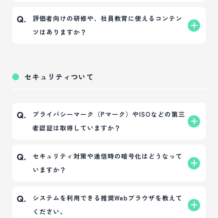
を持つ人事コンサルのプロとして、評価制度が現場
ご利用開始後も、回数や時間に制限なく電話やメー
A.
評価者向けの研修や、社員教育に使えるコンテン
Q.
に正しく定着し、人材育成に繋がるまで伴走支援で
ルでの操作に関するお問い合わせ対応、WEBでの操
ツはありますか？
きるのが弊社の最大の強みです。
作レクチャーなどの充実したカスタマーサポートを
提供しております。
はい、ございます。
A.
システム導入企業様は、評価の基本や面談の進め方
セキュリティついて
などを学べる「研修動画サイト」を自由にご視聴い
ただけます。これを評価者研修（eラーニング）とし
て活用することで、教育コストや手間をかけずに、
プライバシーマーク（Pマーク）やISOなどの第三
Q.
評価スキルの底上げやばらつき防止が可能です。
者認証は取得していますか？
弊社は2023年5月23日付で「プライバシーマーク」を
A.
セキュリティ対策や通信時の暗号化はどうなって
Q.
取得しており、個人情報の適切な保護体制を整えて
いますか？
おります。
厳格な基準のもとでお客様の大切な人事・評価デー
通信データはすべてSSL/TLSという仕組みで暗号化
A.
システムを利用できる推奨Webブラウザを教えて
Q.
タをお預かりいたしますので、安心して「人事評価
して送受信を行っています。
ください。
ナビゲーター」をご利用いただけます。（※ISOに
クラウド上で人事データを扱うため、個人情報や評