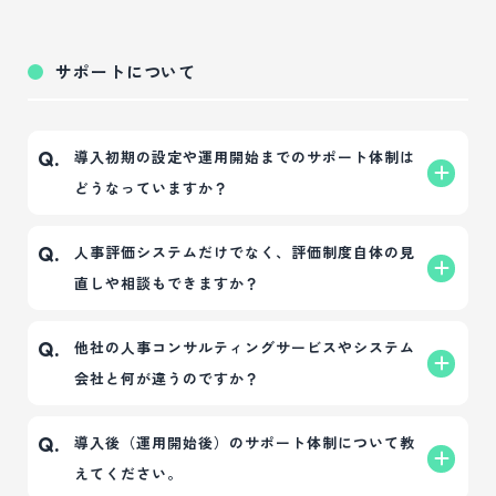
他社の人事システムは多額の開発費や広告宣伝費を
はい、実際の画面や操作感をお試しいただけるデ
A.
回収するために利用単価を上げる傾向にあります
モ・トライアル環境をご用意しております。 現場で
サポートについて
が、日本経営グループは57年間黒字を続ける事業基
の使いやすさを事前にご確認いただいた上で、安心
盤があります。中小企業の皆様へ貢献したいという
してご導入いただけます。
思いから広告費を抑え、さらに「評価と人材育成に
導入初期の設定や運用開始までのサポート体制は
Q.
絶対必要な機能」のみに絞って開発コストを最適化
どうなっていますか？
していることが、この圧倒的な低価格の理由です。
はい、専任スタッフによる手厚いサポートがござい
A.
人事評価システムだけでなく、評価制度自体の見
Q.
ます。
直しや相談もできますか？
システムの初期設定方法のレクチャーから、従業員
様がスムーズに運用を開始できるまでのプロセスを
はい、もちろん可能です。
A.
他社の人事コンサルティングサービスやシステム
Q.
伴走して支援いたします。
弊社は単なるシステム会社ではなく、約1,700件の支
会社と何が違うのですか？
援実績を誇る人事コンサルティング会社です。その
専門ノウハウをもとに、最新の理論に基づいた制度
「使いやすいシステム」と「運用を見据えた制度構
A.
導入後（運用開始後）のサポート体制について教
Q.
設計や、運用改善のコンサルティングにも対応して
築のコンサルティング」が一体化している点です。
えてください。
おります。
システムを売って終わりではなく、約1,700件の実績