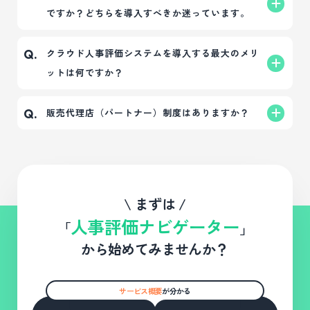
ですか？どちらを導入すべきか迷っています。
・Excel（エクセル）や紙での人事評価運用に限界を
感じている
大きな違いは「導入目的」です。
A.
クラウド人事評価システムを導入する最大のメリ
Q.
・評価システムの導入にかかるコスト（初期費用・
人事評価ナビゲーターは「人事評価と育成」に特化
ットは何ですか？
月額費用）を最小限に抑えたい
しており、タレマネ特有の複雑な配置転換機能はあ
・人事部門や管理職の評価業務（配布・回収・集
えて削ぎ落としています。中小企業が多機能なタレ
評価業務にかかる物理的な時間（シートの回収、進
A.
販売代理店（パートナー）制度はありますか？
Q.
計）の工数を大幅に削減したい
マネを入れても「機能が多くて使いこなせない」と
捗確認、集計、分析など）を劇的に削減できること
・これから自社に合った適切な人事評価制度を構
形骸化するケースが非常に多いため、「現場が迷わ
です。
代理店制度をご用意しております。
A.
築・整備したい
ず評価でき、社員の成長に繋げること」が優先であ
これにより、人事担当者や管理職は「事務作業」か
社会保険労務士様や経営コンサルタント様など、顧
・医療機関や介護施設など、職種が多く複雑な組織
れば、シンプルで無駄のない当システムをおすすめ
ら解放され、本来注力すべき「部下とのフィードバ
問先企業への人事評価システム導入をご検討されて
運用を行っている
します。
ック面談」や「評価データを活用した組織改善・人
いるパートナー様向けのご案内がございます。詳細
\ まずは /
材育成」という本質的な業務に時間を使うことがで
な提携条件やメリットにつきましては、
こちら
をご
人事評価ナビゲーター
「
」
きるようになります。
確認ください。
から始めてみませんか？
サービス概要
が分かる