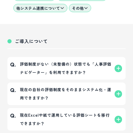
他システム連携について
その他
ご導入について
評価制度がない（未整備の）状態でも「人事評価
Q.
ナビゲーター」を利用できますか？
はい、ご利用いただけます。
A.
現在の自社の評価制度をそのままシステム化・運
Q.
人事評価ナビゲーターでは、評価制度が未整備の中
用できますか？
小企業様向けに、そのまま使える「評価項目パッケ
ージ」をご用意しています。また、約1,700件の支援
はい、現在ご利用中の独自の評価制度をもとにシス
A.
現在Excelや紙で運用している評価シートを移行
Q.
実績を持つ日本経営のコンサルタントによる「人事
テム運用が可能です。既存の評価フローや段階設定
できますか？
制度構築コンサルティング」も提供しており、企業
に合わせて柔軟にカスタマイズできます。