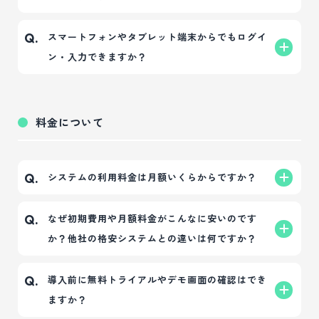
運用できる設計です。
導入ハードルが低く、必要に応じて操作レクチャー
はい、クラウド型（SaaS）システムのため、インタ
A.
スマートフォンやタブレット端末からでもログイ
Q.
のサポートも提供しております。
ーネット環境さえあれば自宅や外出先など、場所を
ン・入力できますか？
問わずログインして評価入力や進捗管理が可能で
す。
はい、ご利用いただけます。
A.
対応するWebブラウザ環境であれば、PCだけでなく
料金について
スマートフォンやタブレットからもアクセス可能な
ため、PCを持たない現場スタッフの自己評価入力な
どにも適しています。
システムの利用料金は月額いくらからですか？
Q.
月額5,500円（税込）という業界最安水準からご利用
A.
なぜ初期費用や月額料金がこんなに安いのです
Q.
いただけます。
か？他社の格安システムとの違いは何ですか？
ご利用されるアカウント人数や、必要となるオプシ
ョン内容によって月額費用が変動いたしますので、
約1,700件の支援実績を持つコンサルティング事業の
A.
導入前に無料トライアルやデモ画面の確認はでき
Q.
詳細はお気軽にお見積りをご依頼ください。
安定した基盤があるため、システム単体で過剰な利
ますか？
益を上げる必要がないからです。