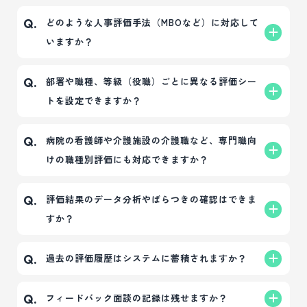
はい、可能です。
A.
どのような人事評価手法（MBOなど）に対応して
Q.
社員の基本情報や異動履歴、保有資格などを一元管
いますか？
理できる人事管理機能をご利用いただけます。評価
データと人事情報をひとつのシステムで紐づけて管
「目標管理（MBO評価）」「行動評価（コンピテン
A.
部署や職種、等級（役職）ごとに異なる評価シー
Q.
理できるため、バラバラのExcel管理から脱却し、人
シー評価）」「職務評価（スキルチェック）」な
トを設定できますか？
事業務を大幅に効率化できます。
ど、主要な評価手法に幅広く対応しています。
企業様ごとの人事戦略や評価制度に合わせて、シス
はい、可能です。
A.
病院の看護師や介護施設の介護職など、専門職向
Q.
テム上で柔軟に組み合わせて設定することが可能で
営業、事務、専門職など、部署や職種、または等級
けの職種別評価にも対応できますか？
す。
ごとに異なる評価項目・ウェイトを持たせた評価シ
ートをそれぞれ設定することができます。
はい、対応可能です。
A.
評価結果のデータ分析やばらつきの確認はできま
Q.
病院や介護福祉施設など、多様な専門職が在籍し、
すか？
複雑な評価基準を持つ組織でのシステム運用実績が
豊富にあります。
はい、可能です。
A.
過去の評価履歴はシステムに蓄積されますか？
Q.
部署別や等級ごとの評価傾向、一次評価者・二次評
価者間の点数のばらつきをシステム上で可視化でき
はい、過去の評価結果データを蓄積・管理できま
A.
フィードバック面談の記録は残せますか？
Q.
ます。これにより、甘辛調整などの最終判定がスム
す。