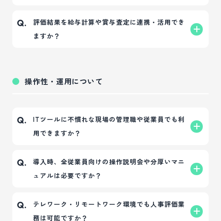
ーズになり、公平な評価運用の実現に活用できま
従業員ごとの過去の評価比較や、昇給・昇格・賞与
はい、システム上に記録可能です。
A.
評価結果を給与計算や賞与査定に連携・活用でき
Q.
す。
検討時の参考データとして一元管理が可能です。
評価に対するフィードバック内容や、日常の行動観
ますか？
察メモ（フリーコメント等）を残すことができ、納
得感のある評価と人材育成（コミュニケーション）
はい、可能です。
A.
をサポートします。
システムで確定した最終的な評価ランクや点数を
操作性・運用について
CSVデータ等で出力し、給与や賞与決定時の査定デ
ータとしてお使いの給与システム等で活用していた
だけます。
ITツールに不慣れな現場の管理職や従業員でも利
Q.
用できますか？
はい、問題なくご利用いただけます。
A.
導入時、全従業員向けの操作説明会や分厚いマニ
Q.
「人事評価ナビゲーター」は、評価を定着させるた
ュアルは必要ですか？
めに迷わず入力できるシンプルな画面設計を採用し
ています。ITシステムの操作に慣れていない現場の
基本的な入力操作が非常にシンプルなため、複雑な
A.
テレワーク・リモートワーク環境でも人事評価業
Q.
方でも直感的に利用しやすいと高い評価をいただい
操作マニュアルを一から読み込まなくても直感的に
務は可能ですか？
ております。